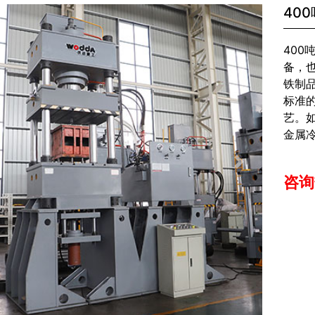
40
40
备，
铁制
标准
艺。
金属
咨询