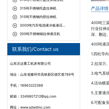
产品详情
315吨不锈钢托盘拉伸机
315吨不锈钢内胆拉伸机
400吨
3000吨汽车电池液冷板液压...
行业拉伸
200吨不锈钢锅拉伸液压机
深、翻边
400吨
联系我们/Contact us
1.四柱
2.拉深
山东沃达重工机床有限公司
3.电气
地址：山东省滕州市高铁新区德艺巷789号
4.活动
手机：18963222388
5.主要
邮箱：3349807212@qq.com
6.可配
网址：www.sdwdmc.com